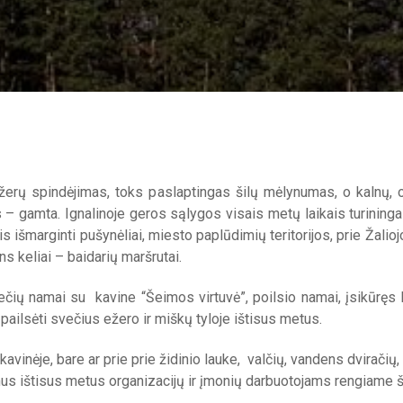
 ežerų spindėjimas, toks paslaptingas šilų mėlynumas, o kalnų,
 – gamta. Ignalinoje geros sąlygos visais metų laikais turininga
ais išmarginti pušynėliai, miesto paplūdimių teritorijos, prie Žal
ns keliai – baidarių maršrutai.
ių namai su kavine “Šeimos virtuvė”, poilsio namai, įsikūręs I
pailsėti svečius ežero ir miškų tyloje ištisus metus.
kavinėje, bare ar prie
prie židinio lauke, valčių, vandens dvirač
s ištisus metus organizacijų ir įmonių darbuotojams rengiame šv