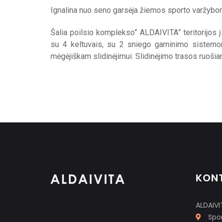
Ignalina nuo seno garsėja žiemos sporto varžybomi
Šalia poilsio komplekso” ALDAIVITA” teritorijos į
su 4 keltuvais, su 2 sniego gaminimo sistemomi
mėgėjiškam slidinėjimui. Slidinėjimo trasos ruoš
KON
ALDAIVI
Spor