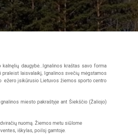
 o kalnęlių daugybė…Ignalinos kraštas savo forma
i praleist laisvalaikį, Ignalinos svečių mėgstamos
iojo ežero įsikūrusio Lietuvos žiemos sporto centro
gnalinos miesto pakraštyje ant Šiekščio (Žaliojo)
ių, dviračių nuomą. Žiemos metu siūlome
entes, iškylas, poilsį gamtoje.