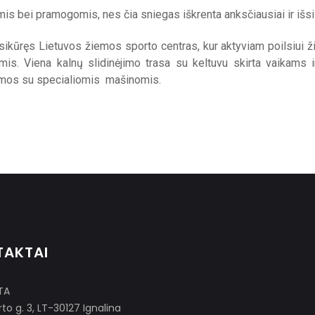
s bei pramogomis, nes čia sniegas iškrenta anksčiausiai ir išsila
sikūręs Lietuvos žiemos sporto centras, kur aktyviam poilsiui ž
s. Viena kalnų slidinėjimo trasa su keltuvu skirta vaikams 
iamos su specialiomis mašinomis.
TAKTAI
TA
to g. 3, LT-30127 Ignalina