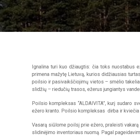
Ignalina turi kuo džiaugtis: čia toks nuostabus
primena mažytę Lietuvą, kurios didžiausias turtas
poilsio ir pasivaikščiojimų vietos – smėlio takeli
slidžių – riedučių trasos, ežerus jungiantys vande
Poilsio kompleksas “ALDAIVITA”, kurį sudaro sveč
ežero kranto. Poilsio kompleksas dirba ir kviečia 
Vasarą siūlome poilsį prie ežero, praleisti vakarą 
slidinėjimo inventoriaus nuomą. Pagal pageidavimu