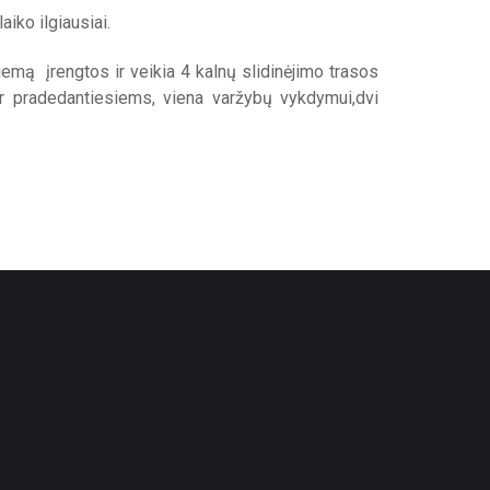
iko ilgiausiai.
iemą įrengtos ir veikia 4 kalnų slidinėjimo trasos
ir pradedantiesiems, viena varžybų vykdymui,dvi